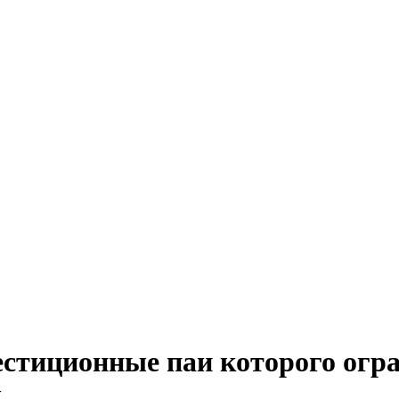
тиционные паи которого огран
х