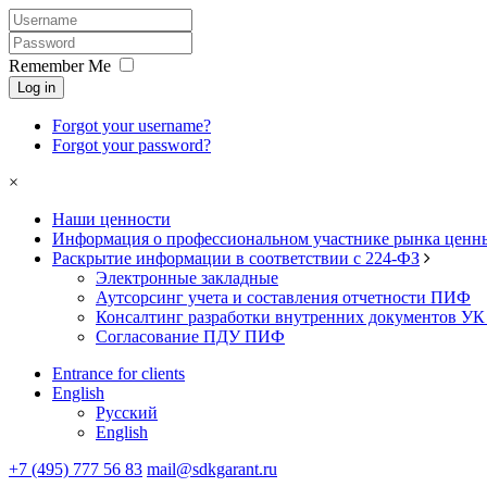
Remember Me
Log in
Forgot your username?
Forgot your password?
×
Наши ценности
Информация о профессиональном участнике рынка ценн
Раскрытие информации в соответствии с 224-ФЗ
Электронные закладные
Аутсорсинг учета и составления отчетности ПИФ
Консалтинг разработки внутренних документов У
Согласование ПДУ ПИФ
Entrance for clients
English
Русский
English
+7 (495) 777 56 83
mail@sdkgarant.ru