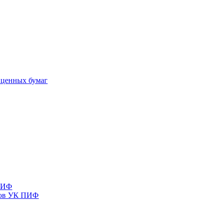
 ценных бумаг
 ПИФ
тов УК ПИФ