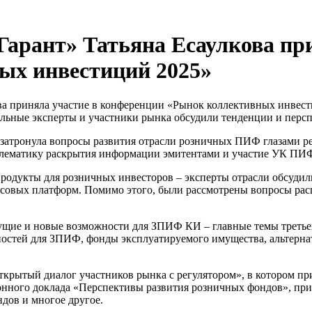
арант» Татьяна Есаулкова пр
х инвестиций 2025»
ва приняла участие в конференции «Рынок коллективных инвес
альные эксперты и участники рынка обсудили тенденции и перс
 затронула вопросы развития отрасли розничных ПИФ глазами р
блематику раскрытия информации эмитентами и участие УК ПИФ
Продукты для розничных инвесторов – эксперты отрасли обсу
нсовых платформ. Помимо этого, были рассмотрены вопросы ра
щие и новые возможности для ЗПИФ КИ – главные темы третьей
ностей для ЗПИФ, фонды эксплуатируемого имущества, альтерн
ткрытый диалог участников рынка с регулятором», в котором пр
онного доклада «Перспективы развития розничных фондов», при
дов и многое другое.