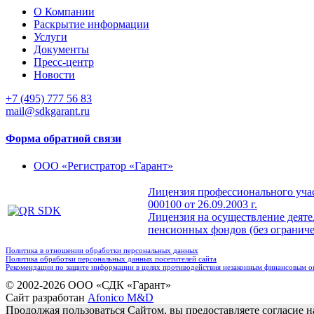
О Компании
Раскрытие информации
Услуги
Документы
Пресс-центр
Новости
+7 (495) 777 56 83
mail@sdkgarant.ru
Форма обратной связи
ООО «Регистратор «Гарант»
Лицензия профессионального учас
000100 от 26.09.2003 г.
Лицензия на осуществление деят
пенсионных фондов (без ограничен
Политика в отношении обработки персональных данных
Политика обработки персональных данных посетителей сайта
Рекомендации по защите информации в целях противодействия незаконным финансовым 
© 2002-2026 ООО «СДК «Гарант»
Сайт разработан
Afonico M&D
Продолжая пользоваться Сайтом, вы предоставляете согласие 