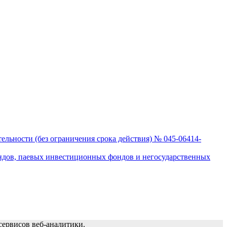
льности (без ограничения срока действия) № 045-06414-
ндов, паевых инвестиционных фондов и негосударственных
сервисов веб-аналитики.