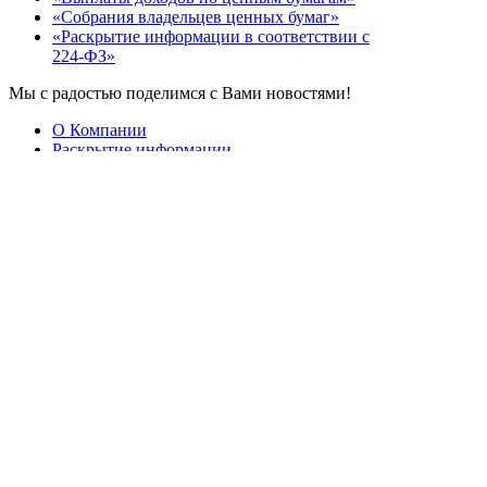
«Собрания владельцев ценных бумаг»
«Раскрытие информации в соответствии с
224-ФЗ»
Мы с радостью поделимся с Вами новостями!
О Компании
Раскрытие информации
Услуги
Документы
Пресс-центр
Новости
+7 (495) 777 56 83
mail@sdkgarant.ru
Форма обратной связи
ООО «Регистратор «Гарант»
Лицензия профессионального участника
рынка ценных бумаг на осуществление
депозитарной деятельности (без
ограничения срока действия) № 045-06414-