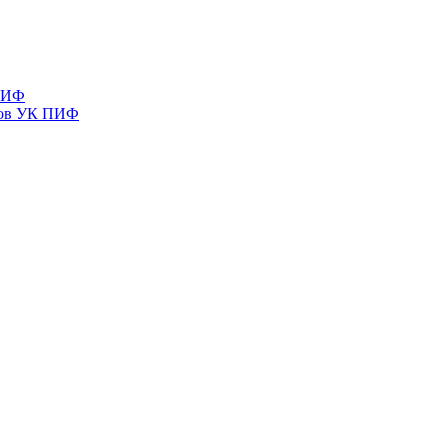
 ПИФ
тов УК ПИФ