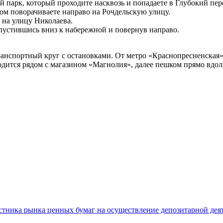
й парк, который проходите насквозь и попадаете в Глубокий пер
ром поворачиваете направо на Рочдельскую улицу.
 на улицу Николаева.
спустившись вниз к набережной и повернув направо.
ранспортный круг с остановками. От метро «Краснопресненская»
аходится рядом с магазином «Магнолия», далее пешком прямо вдо
тника рынка ценных бумаг на осуществление депозитарной деяте