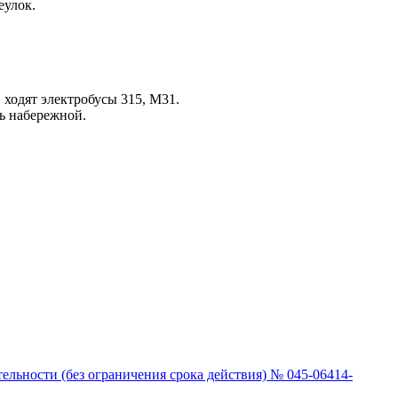
еулок.
 ходят электробусы 315, М31.
ль набережной.
льности (без ограничения срока действия) № 045-06414-