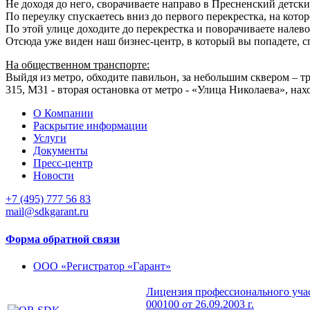
Не доходя до него, сворачиваете направо в Пресненский детски
По переулку спускаетесь вниз до первого перекрестка, на кото
По этой улице доходите до перекрестка и поворачиваете налево
Отсюда уже виден наш бизнес-центр, в который вы попадете, 
На общественном транспорте:
Выйдя из метро, обходите павильон, за небольшим сквером – т
315, М31 - вторая остановка от метро - «Улица Николаева», н
О Компании
Раскрытие информации
Услуги
Документы
Пресс-центр
Новости
+7 (495) 777 56 83
mail@sdkgarant.ru
Форма обратной связи
ООО «Регистратор «Гарант»
Лицензия профессионального учас
000100 от 26.09.2003 г.