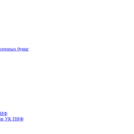
 ценных бумаг
 ПИФ
тов УК ПИФ