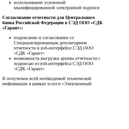
использование усиленной
квалифицированной электронной подписи
Согласование отчетности для Центрального
банка Российской Федерации в СЭД ООО «СДК
«Гарант»:
подписание и согласование со
Специализированным депозитарием
отчетности в вэб-интерфейсе СЭД ООО
«СДК «Гарант»
возможность выгрузки архива отчетности с
подписью из вэб-интерфейса СЭД ООО
«СДК «Гарант»
В получении всей необходимой технической
информации в рамках услуги «Электронный
документооборот» Вам всегда помогут сотрудники
отдела электронного документооборота:
по телефонам (495) 221-35-59, (495) 777-56-83 или
по эл.почте
edo@sdkgarant.ru
.
О Компании
Раскрытие информации
Услуги