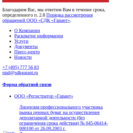
Благодарим Вас, мы ответим Вам в течение срока,
определенного п. 2.8
Порядка рассмотрения
обращений ООО «СДК «Гарант»
.
О Компании
Раскрытие информации
Услуги
Документы
Пресс-центр
Новости
+7 (495) 777 56 83
mail@sdkgarant.ru
Форма обратной связи
ООО «Регистратор «Гарант»
Лицензия профессионального участника
рынка ценных бумаг на осуществление
депозитарной деятельности (без
ограничения срока действия) № 045-06414-
000100 от 26.09.2003 г.