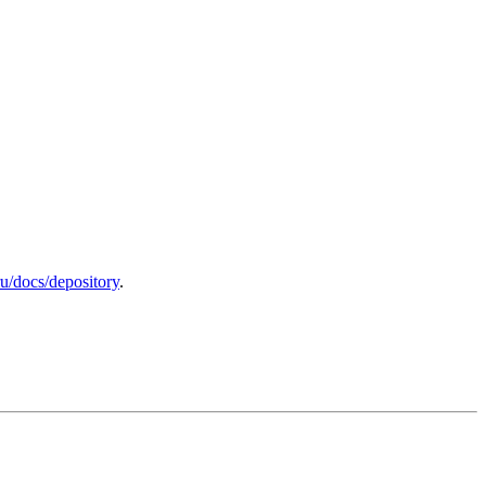
u/docs/depository
.