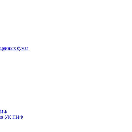
 ценных бумаг
 ПИФ
тов УК ПИФ