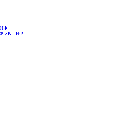
 ПИФ
тов УК ПИФ