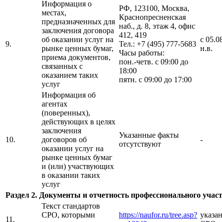
Информация о
РФ, 123100, Москва,
местах,
Краснопресненская
предназначенных для
наб., д. 8, этаж 4, офис
заключения договора
412, 419
об оказании услуг на
с 05.0
9.
Тел.: +7 (495) 777-5683
рынке ценных бумаг,
н.в.
Часы работы:
приема документов,
пон.-четв. с 09:00 до
связанных с
18:00
оказанием таких
пятн. с 09:00 до 17:00
услуг
Информация об
агентах
(поверенных),
действующих в целях
заключения
Указанные факты
10.
договоров об
-
отсутствуют
оказании услуг на
рынке ценных бумаг
и (или) участвующих
в оказании таких
услуг
Раздел 2. Документы и отчетность профессионального учас
Текст стандартов
СРО, которыми
https://naufor.ru/tree.asp?
указан
11.