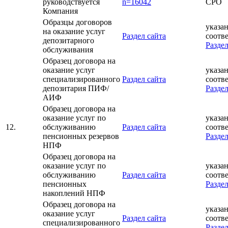
руководствуется
n=16042
СРО
Компания
Образцы договоров
указан
на оказание услуг
Раздел сайта
соотв
депозитарного
Раздел
обслуживания
Образец договора на
оказание услуг
указан
специализированного
Раздел сайта
соотв
депозитария ПИФ/
Раздел
АИФ
Образец договора на
оказание услуг по
указан
12.
обслуживанию
Раздел сайта
соотв
пенсионных резервов
Раздел
НПФ
Образец договора на
оказание услуг по
указан
обслуживанию
Раздел сайта
соотв
пенсионных
Раздел
накоплений НПФ
Образец договора на
указан
оказание услуг
Раздел сайта
соотв
специализированного
Раздел