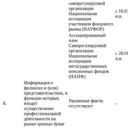
саморегулируемой
организации
с 16.0
Национальная
н.в.
ассоциация
участников фондового
рынка (НАУФОР)
Ассоциированный
член
Саморегулируемой
организации
с 28.0
Национальная
н.в.
ассоциация
негосударственных
пенсионных фондов
(НАПФ)
Информация о
филиалах и (или)
представительствах, в
функции которых
Указанные факты
8.
входит
-
отсутствуют
осуществление
профессиональной
деятельности на
рынке ценных бумаг