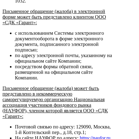
1032.
Письменное обращение (жалоба) в электронной
форме может быть представлено клиентом ООО
«СДК «Гарант»:
с использованием Системы электронного
документооборота в форме электронного
документа, подписанного электронной
подписью;
по адресу электронной почты, указанному на
официальном сайте Компании;
посредством формы обратной связи,
размещенной на официальном сайте
Компании.
Письменное обращение (жалоба) может быть
представлено в некоммерческую
саморегулируемую организацию Национальная
ассоциация участников фондового рынка
(НАУФОР), членом которой является ООО «СДК
«Гарант»:
Почтовой связью по адресу: 129090, Москва,
1-й Коптельский пер., д.18, стр.1;
На сайте НАУФОР по адресу:
https://naufor.ru
.