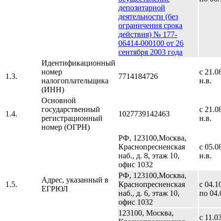
депозитарной
деятельности (без
ограничения срока
действия) № 177-
06414-000100 от 26
сентября 2003 года
Идентификационный
номер
с 21.0
1.3.
7714184726
налогоплательщика
н.в.
(ИНН)
Основной
государственный
с 21.0
1.4.
1027739142463
регистрационный
н.в.
номер (ОГРН)
РФ, 123100,Москва,
Краснопресненская
с 05.0
наб., д. 8, этаж 10,
н.в.
офис 1032
РФ, 123100,Москва,
Адрес, указанный в
1.5.
Краснопресненская
с 04.1
ЕГРЮЛ
наб., д. 6, этаж 10,
по 04.
офис 1032
123100, Москва,
с 11.0