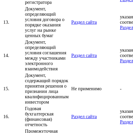
регистратора
Документ,
определяющий
указан
условия договора о
13.
Раздел сайта
соотв
порядке оказания
Раздел
услуг на рынке
ценных бумаг
Документ,
определяющий
указан
условия соглашения
14.
Раздел сайта
соотв
между участниками
Раздел
электронного
взаимодействия
Документ,
содержащий порядок
принятия решения о
15.
Не применимо
-
признании лица
квалифицированным
инвестором
Годовая
указан
бухгалтерская
16.
Раздел сайта
соотв
(финансовая)
Раздел
отчетность
Промежуточная