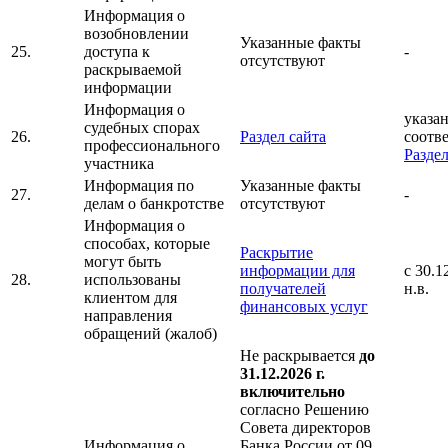
Информация о
возобновлении
Указанные факты
25.
доступа к
-
отсутствуют
раскрываемой
информации
Информация о
указан
судебных спорах
26.
Раздел сайта
соотв
профессионального
Раздел
участника
Информация по
Указанные факты
27.
-
делам о банкротстве
отсутствуют
Информация о
способах, которые
Раскрытие
могут быть
информации для
с 30.1
28.
использованы
получателей
н.в.
клиентом для
финансовых услуг
направления
обращений (жалоб)
Не раскрывается
до
31.12.2026 г.
включительно
согласно Решению
Совета директоров
Информация о
Банка России от 09