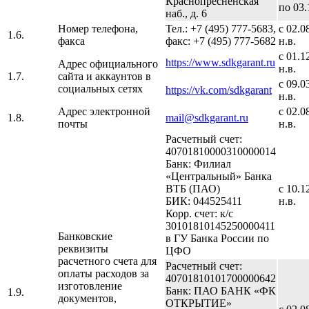
Краснопресненская
по 03.
наб., д. 6
Номер телефона,
Тел.: +7 (495) 777-5683,
с 02.0
1.6.
факса
факс: +7 (495) 777-5682
н.в.
с 01.1
https://www.sdkgarant.ru
Адрес официального
н.в.
1.7.
сайта и аккаунтов в
с 09.0
социальных сетях
https://vk.com/sdkgarant
н.в.
Адрес электронной
с 02.0
1.8.
mail@sdkgarant.ru
почты
н.в.
Расчетный счет:
40701810000310000014
Банк: Филиал
«Центральный» Банка
ВТБ (ПАО)
с 10.1
БИК: 044525411
н.в.
Корр. счет: к/с
30101810145250000411
Банковские
в ГУ Банка России по
реквизиты
ЦФО
расчетного счета для
Расчетный счет:
оплаты расходов за
40701810101700000642
изготовление
Банк: ПАО БАНК «ФК
1.9.
документов,
ОТКРЫТИЕ»