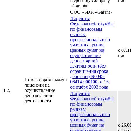
Depository Company
н.в.
«Garant»
OOO «SDK «Garant»
Лицензия
Федеральной службы
по финансовым
рынкам
профессионального
участника рынка
ценных бумаг на
с 07.1
осуществление
н.в.
депозитарной
деятельности (без
ограничения срока
действия) № 045-
Номер и дата выдачи
06414-000100 от 26
лицензии на
сентября 2003 года
1.2.
осуществление
Лицензия
депозитарной
Федеральной службы
деятельности
по финансовым
рынкам
профессионального
участника рынка
ценных бумаг на
с 26.0
осуществление
по 06.