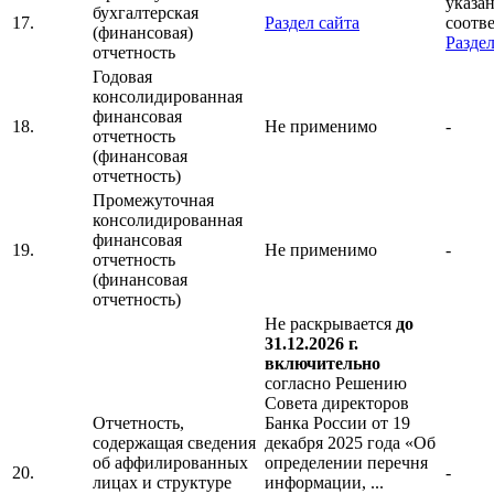
указан
бухгалтерская
17.
Раздел сайта
соотв
(финансовая)
Раздел
отчетность
Годовая
консолидированная
финансовая
18.
Не применимо
-
отчетность
(финансовая
отчетность)
Промежуточная
консолидированная
финансовая
19.
Не применимо
-
отчетность
(финансовая
отчетность)
Не раскрывается
до
31.12.2026 г.
включительно
согласно Решению
Совета директоров
Отчетность,
Банка России от 19
содержащая сведения
декабря 2025 года «Об
об аффилированных
определении перечня
20.
-
лицах и структуре
информации, ...