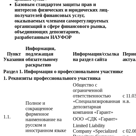
Базовым стандартом защиты прав и
интересов физических и юридических лиц-
получателей финансовых услуг,
оказываемых членами саморегулируемых
организаций в сфере финансового рынка,
объединяющих депозитариев,
разработанным НАУФОР
Информация,
Пункт
подлежащая
Информация/cсылка
Пери
Указания
обязательному
на раздел сайта
актуа
раскрытию
Раздел 1. Информация о профессиональном участнике
1. Реквизиты профессионального участника
Общество с
ограниченной
ответственностью
с 11.0
«Специализированная
н.в.
Полное и
депозитарная
сокращенное
компания «Гарант»
фирменное
1.1.
ООО «СДК «Гарант»
наименование на
русском и
Limited Liability
иностранном языке
Company «Specialized
с 02.0