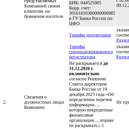
с 02.0
представляемых
БИК: 044525985
09.12.
Компанией своим
Корр. счет:
клиентам, на
30101810300000000985
бумажном носителе
в ГУ Банка России по
ЦФО
указан
Тарифы депозитария
соотв
Раздел
Тарифы
указан
специализированного
соотв
регистратора
Раздел
Не раскрывается
до
31.12.2026 г.
включительно
согласно Решению
Совета директоров
Банка России от 19
декабря 2025 года «Об
Сведения о
определении перечня
2.
должностных лицах
Не пр
информации, ...
Компании
которую некредитные
финансовые
организации ... вправе
не раскрывать с 1